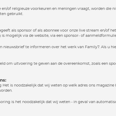
e en/of religieuze voorkeuren en meningen vraagt, worden die n
iten gebruikt.
geeft als sponsor of als abonnee voor onze live stream en/of h
s mogelijk via de website, via een sponsor- of aanmeldformulie
euwsbrief te informeren over het werk van Family7. Als u hier ni
ld om uitvoering te geven aan de overeenkomst, zoals een spo
ns:
ng Het is noodzakelijk dat wij weten op welk adres ons magazin
worden.
ring is het noodzakelijk dat wij weten - in geval van automatis