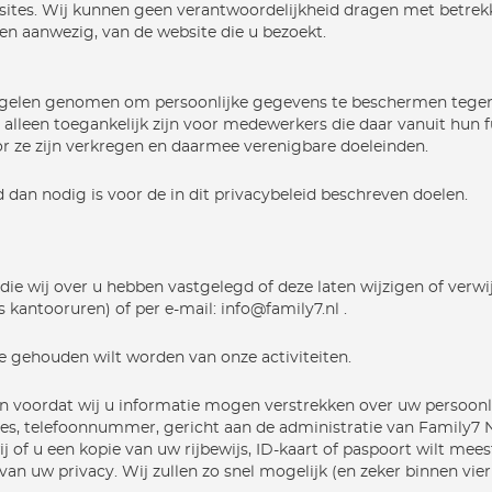
bsites. Wij kunnen geen verantwoordelijkheid dragen met betrek
ien aanwezig, van de website die u bezoekt.
egelen genomen om persoonlijke gegevens te beschermen tegen 
lleen toegankelijk zijn voor medewerkers die daar vanuit hun f
 ze zijn verkregen en daarmee verenigbare doeleinden.
 dan nodig is voor de in dit privacybeleid beschreven doelen.
e wij over u hebben vastgelegd of deze laten wijzigen of verwi
 kantooruren) of per e-mail: info@family7.nl .
te gehouden wilt worden van onze activiteiten.
gen voordat wij u informatie mogen verstrekken over uw persoonl
dres, telefoonnummer, gericht aan de administratie van Family7
ij of u een kopie van uw rijbewijs, ID-kaart of paspoort wilt me
n uw privacy. Wij zullen zo snel mogelijk (en zeker binnen vie