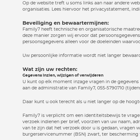
Op de website treft u soms links aan naar andere we
organisaties. Lees hiervoor het privacystatement, ind
Beveiliging en bewaartermijnen:
Family7 heeft technische en organisatorische maatr
deze manier zorgen wij ervoor dat persoonsgegevens a
persoonsgegevens alleen voor de doeleinden waarvoor
Uw persoonlijke informatie wordt niet langer bewaard
Wat zijn uw rechten:
Gegevens inzien, wijzigen of verwijderen
U kunt op elk moment inzage vragen in de gegevens di
aan de administratie van Family7, 055-5790710 (tijdens
Daar kunt u ook terecht als u niet langer op de hoog
Family7 is verplicht om een identiteitsbewijs te vra
verzoek indienen per brief, voorzien van uw naam, a
van te zijn dat het verzoek door u is gedaan, vragen w
burgerservicenummer (BSN) zwart, ter bescherming va