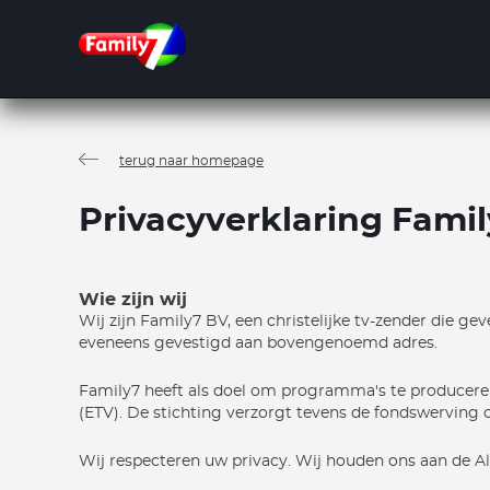
Overslaan
en
naar
de
inhoud
gaan
terug naar homepage
Privacyverklaring Famil
Wie zijn wij
Wij zijn Family7 BV, een christelijke tv-zender die ge
eveneens gevestigd aan bovengenoemd adres.
Family7 heeft als doel om programma's te produceren 
(ETV). De stichting verzorgt tevens de fondswerving
Wij respecteren uw privacy. Wij houden ons aan de