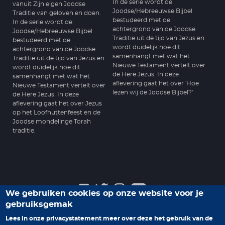
In de serie wordt de
vanuit Zijn eigen Joodse
Joodse/Hebreeuwse Bijbel
Traditie van geloven en doen.
bestudeerd met de
In de serie wordt de
achtergrond van de Joodse
Joodse/Hebreeuwse Bijbel
Traditie uit de tijd van Jezus en
bestudeerd met de
wordt duidelijk hoe dit
achtergrond van de Joodse
samenhangt met wat het
Traditie uit de tijd van Jezus en
Nieuwe Testament vertelt over
wordt duidelijk hoe dit
de Here Jezus. In deze
samenhangt met wat het
aflevering gaat het over 'Hoe
Nieuwe Testament vertelt over
lezen wij de Joodse Bijbel?'
de Here Jezus. In deze
aflevering gaat het over Jezus
op het Loofhuttenfeest en de
Joodse mondelinge Torah
traditie.
We gebruiken cookies op onze website voor je
gebruiksgemak
Veelgestelde vragen
Privacyverklaring
Contact
Lees in onze privacystatement meer over deze het gebruik van de