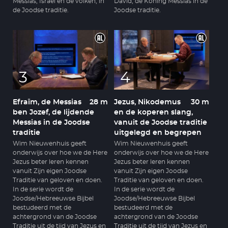
Messias, Israël en de volken, in
David, de Koning Messias in de
de Joodse traditie.
Joodse traditie.
3
4
Efraïm, de Messias
28 m
Jezus, Nikodemus
30 m
ben Jozef, de lijdende
en de koperen slang,
Messias in de Joodse
vanuit de Joodse traditie
traditie
uitgelegd en begrepen
Wim Nieuwenhuis geeft
Wim Nieuwenhuis geeft
onderwijs over hoe we de Here
onderwijs over hoe we de Here
Jezus beter leren kennen
Jezus beter leren kennen
vanuit Zijn eigen Joodse
vanuit Zijn eigen Joodse
Traditie van geloven en doen.
Traditie van geloven en doen.
In de serie wordt de
In de serie wordt de
Joodse/Hebreeuwse Bijbel
Joodse/Hebreeuwse Bijbel
bestudeerd met de
bestudeerd met de
achtergrond van de Joodse
achtergrond van de Joodse
Traditie uit de tijd van Jezus en
Traditie uit de tijd van Jezus en