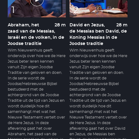
1
2
Abraham, het
28 m
David en Jezus,
28 m
zaad van de Messias,
de Messias ben David, de
Israël en de volken, in de
Koning Messias in de
Joodse traditie
Joodse traditie
Wim Nieuwenhuis geeft
Wim Nieuwenhuis geeft
onderwijs over hoe we de Here
onderwijs over hoe we de Here
Jezus beter leren kennen
Jezus beter leren kennen
vanuit Zijn eigen Joodse
vanuit Zijn eigen Joodse
Traditie van geloven en doen.
Traditie van geloven en doen.
In de serie wordt de
In de serie wordt de
Joodse/Hebreeuwse Bijbel
Joodse/Hebreeuwse Bijbel
bestudeerd met de
bestudeerd met de
achtergrond van de Joodse
achtergrond van de Joodse
Traditie uit de tijd van Jezus en
Traditie uit de tijd van Jezus en
wordt duidelijk hoe dit
wordt duidelijk hoe dit
samenhangt met wat het
samenhangt met wat het
Nieuwe Testament vertelt over
Nieuwe Testament vertelt over
de Here Jezus. In deze
de Here Jezus. In deze
aflevering gaat het over
aflevering gaat het over David
Abraham, het zaad van de
en Jezus, de Messias ben