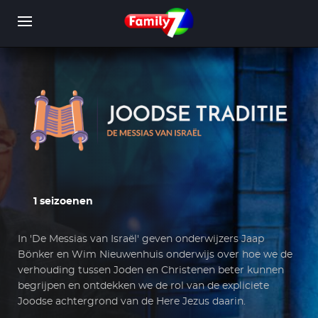
Overslaan
en
naar
de
inhoud
WORD LID
INLOGGEN
gaan
1 seizoenen
In 'De Messias van Israël' geven onderwijzers Jaap
Bönker en Wim Nieuwenhuis onderwijs over hoe we de
verhouding tussen Joden en Christenen beter kunnen
begrijpen en ontdekken we de rol van de expliciete
Joodse achtergrond van de Here Jezus daarin.