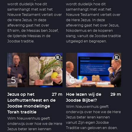
wordt duidelijk hoe dit
wordt duidelijk hoe dit
samenhangt met wat het
samenhangt met wat het
Nieuwe Testament vertelt over
Nieuwe Testament vertelt over
de Here Jezus. In deze
de Here Jezus. In deze
aflevering gaat het over
aflevering gaat het over Jezus,
Efraïm, de Messias ben Jozef,
Nikodemus en de koperen
de lijdende Messias in de
slang, vanuit de Joodse traditie
Joodse traditie.
uitgelegd en begrepen.
5
6
Jezus op het
27 m
Hoe lezen wij de
29 m
Loofhuttenfeest en de
Joodse Bijbel?
Joodse mondelinge
Wim Nieuwenhuis geeft
Torah traditie
onderwijs over hoe we de Here
Jezus beter leren kennen
Wim Nieuwenhuis geeft
vanuit Zijn eigen Joodse
onderwijs over hoe we de Here
Traditie van geloven en doen.
Jezus beter leren kennen