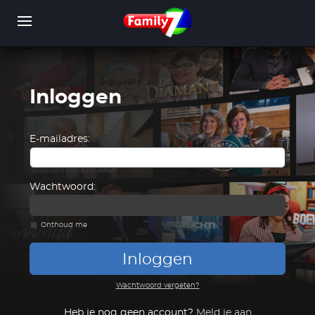
Overslaan
en
naar
de
inhoud
gaan
Inloggen
WORD LID
INLOGGEN
E-mailadres:
Wachtwoord:
Onthoud me
Inloggen
Wachtwoord vergeten?
Heb je nog geen account?
Meld je aan