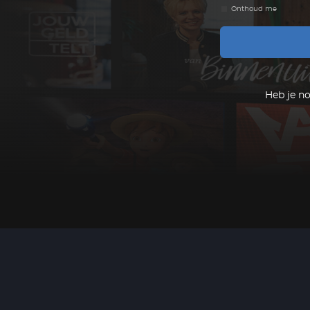
Onthoud me
Heb je n