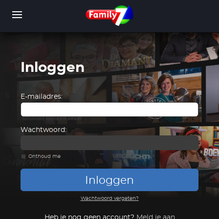
Overslaan
en
naar
de
inhoud
gaan
Inloggen
WORD LID
INLOGGEN
E-mailadres:
Wachtwoord:
Onthoud me
Inloggen
Wachtwoord vergeten?
Heb je nog geen account?
Meld je aan