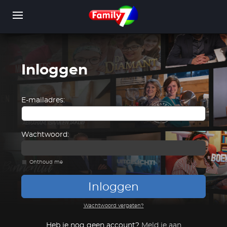
Overslaan
en
naar
de
inhoud
gaan
Inloggen
WORD LID
INLOGGEN
E-mailadres:
Wachtwoord:
Onthoud me
Inloggen
Wachtwoord vergeten?
Heb je nog geen account?
Meld je aan