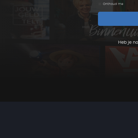
Onthoud me
Heb je n