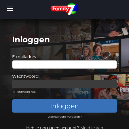
Overslaan
en
naar
de
inhoud
gaan
Inloggen
WORD LID
INLOGGEN
E-mailadres:
Wachtwoord:
Onthoud me
Inloggen
Wachtwoord vergeten?
Heb je nog geen account?
Meld je aan