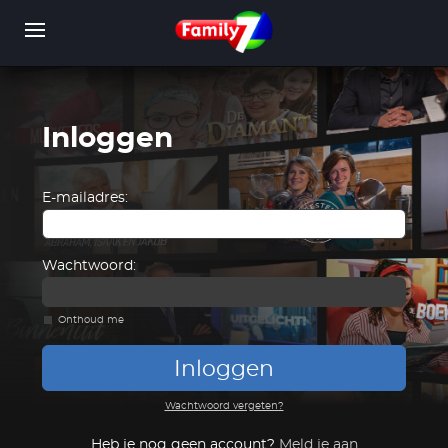
Overslaan
en
naar
de
inhoud
gaan
Inloggen
WORD LID
INLOGGEN
E-mailadres:
Wachtwoord:
Onthoud me
Inloggen
Wachtwoord vergeten?
Heb je nog geen account?
Meld je aan