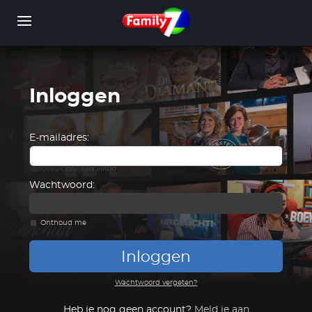
Overslaan
en
naar
de
inhoud
gaan
Inloggen
WORD LID
INLOGGEN
E-mailadres:
Wachtwoord:
Onthoud me
Inloggen
Wachtwoord vergeten?
Heb je nog geen account?
Meld je aan