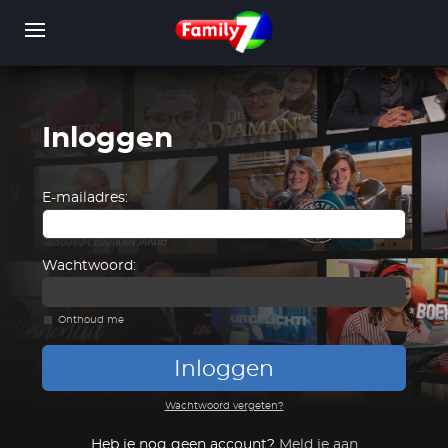
Overslaan
en
naar
de
inhoud
gaan
Inloggen
WORD LID
INLOGGEN
E-mailadres:
Wachtwoord:
Onthoud me
Inloggen
Wachtwoord vergeten?
Heb je nog geen account?
Meld je aan