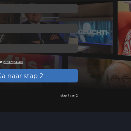
et
privacybeleid
a naar stap 2
stap 1 van 2