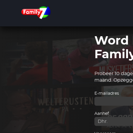
Overslaan
en
naar
de
inhoud
gaan
Word 
Famil
Probeer 10 dagen
maand. Opzegge
E-mailadres
Aanhef