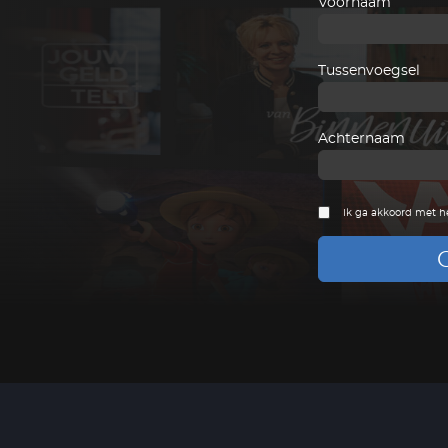
Voornaam
Tussenvoegsel
Achternaam
Ik ga akkoord met h
G