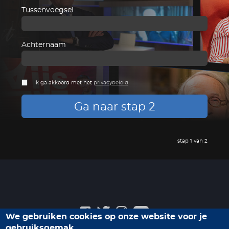
Tussenvoegsel
Achternaam
Ik ga akkoord met het
privacybeleid
Ga naar stap 2
stap 1 van 2
We gebruiken cookies op onze website voor je
gebruiksgemak