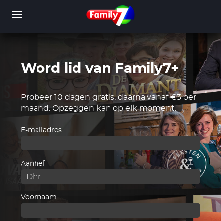
Overslaan
en
naar
de
inhoud
gaan
Word lid van Family7+
WORD LID
INLOGGEN
Probeer 10 dagen gratis, daarna vanaf €3 per
maand. Opzeggen kan op elk moment.
E-mailadres
Aanhef
Voornaam