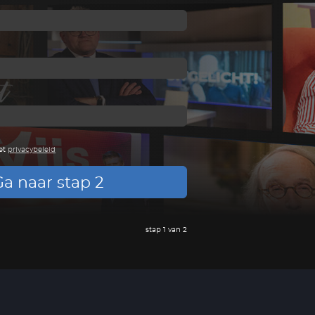
et
privacybeleid
a naar stap 2
stap 1 van 2