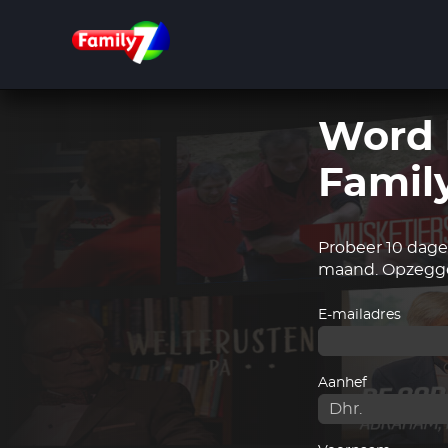
Overslaan
en
naar
de
inhoud
gaan
Word 
Famil
Probeer 10 dagen
maand. Opzegge
E-mailadres
Aanhef