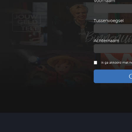
Voornaam
Tussenvoegsel
Achternaam
Ik ga akkoord met h
G