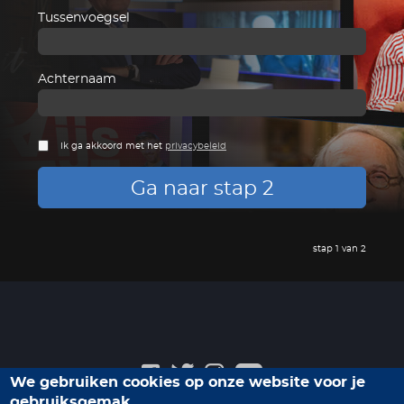
Tussenvoegsel
Achternaam
Ik ga akkoord met het
privacybeleid
Ga naar stap 2
stap 1 van 2
We gebruiken cookies op onze website voor je
gebruiksgemak