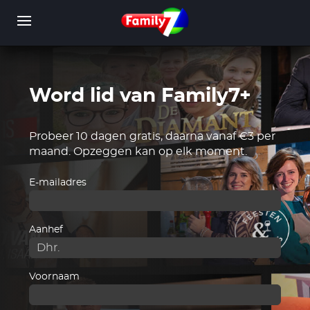
Overslaan
en
naar
de
inhoud
gaan
Word lid van Family7+
WORD LID
INLOGGEN
Probeer 10 dagen gratis, daarna vanaf €3 per
maand. Opzeggen kan op elk moment.
E-mailadres
Aanhef
Voornaam