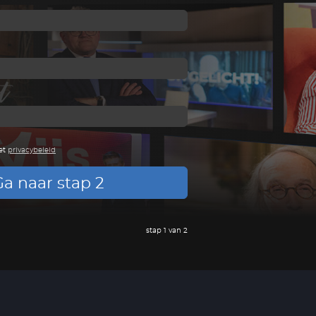
et
privacybeleid
a naar stap 2
stap 1 van 2