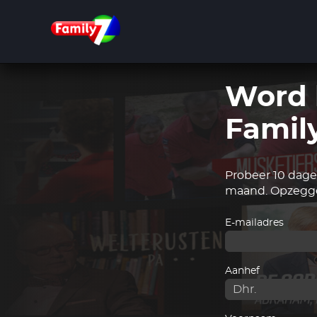
Overslaan
en
naar
de
inhoud
gaan
Word 
Famil
Probeer 10 dagen
maand. Opzegge
E-mailadres
Aanhef