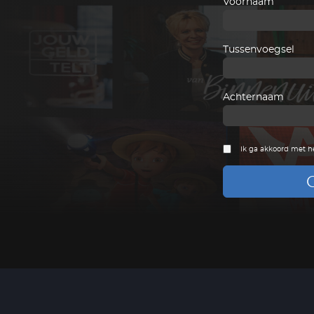
Voornaam
Tussenvoegsel
Achternaam
Ik ga akkoord met h
G