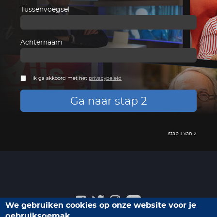
Tussenvoegsel
Achternaam
Ik ga akkoord met het
privacybeleid
Ga naar stap 2
stap 1 van 2
We gebruiken cookies op onze website voor je
gebruiksgemak