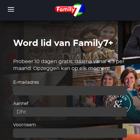
Overslaan
en
naar
de
inhoud
gaan
Word lid van Family7+
WORD LID
INLOGGEN
Probeer 10 dagen gratis, daarna vanaf €3 per
maand. Opzeggen kan op elk moment.
E-mailadres
Aanhef
Voornaam