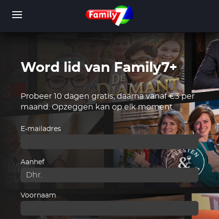
Overslaan
en
naar
de
inhoud
gaan
Word lid van Family7+
WORD LID
INLOGGEN
Probeer 10 dagen gratis, daarna vanaf €3 per
maand. Opzeggen kan op elk moment.
E-mailadres
Aanhef
Voornaam