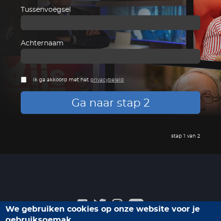
Tussenvoegsel
Achternaam
Ik ga akkoord met het
privacybeleid
Ga naar stap 2
stap 1 van 2
We gebruiken cookies op onze website voor je
gebruiksgemak