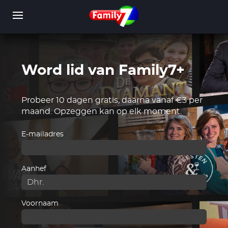
Overslaan
en
naar
de
inhoud
gaan
Word lid van Family7+
WORD LID
INLOGGEN
Probeer 10 dagen gratis, daarna vanaf €3 per
maand. Opzeggen kan op elk moment.
E-mailadres
Aanhef
Voornaam