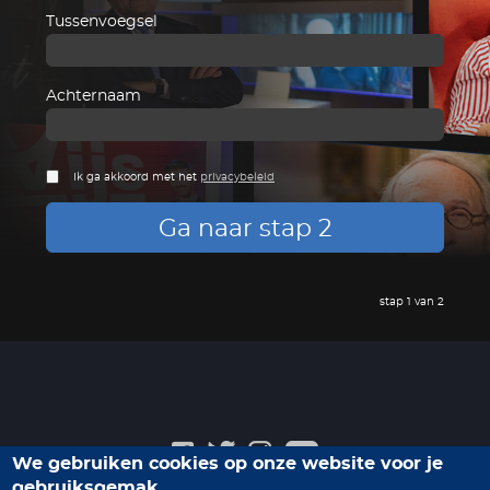
Tussenvoegsel
Achternaam
Ik ga akkoord met het
privacybeleid
Ga naar stap 2
stap 1 van 2
We gebruiken cookies op onze website voor je
gebruiksgemak