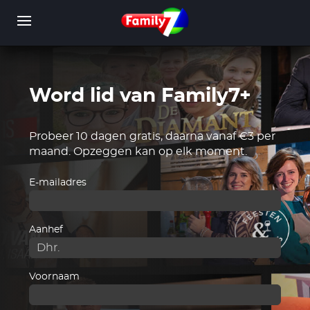
Overslaan
en
naar
de
inhoud
gaan
Word lid van Family7+
WORD LID
INLOGGEN
Probeer 10 dagen gratis, daarna vanaf €3 per
maand. Opzeggen kan op elk moment.
E-mailadres
Aanhef
Voornaam