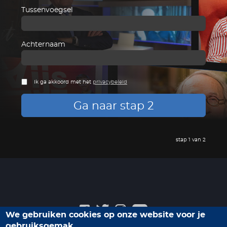
Tussenvoegsel
Achternaam
Ik ga akkoord met het
privacybeleid
Ga naar stap 2
stap 1 van 2
We gebruiken cookies op onze website voor je
gebruiksgemak