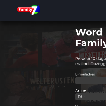
Overslaan
en
naar
de
inhoud
gaan
Word 
Famil
Probeer 10 dagen
maand. Opzegge
E-mailadres
Aanhef