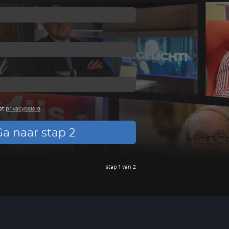
et
privacybeleid
a naar stap 2
stap 1 van 2