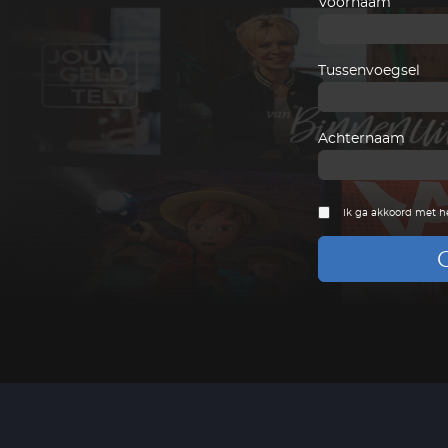
Voornaam
Tussenvoegsel
Achternaam
Ik ga akkoord met h
G