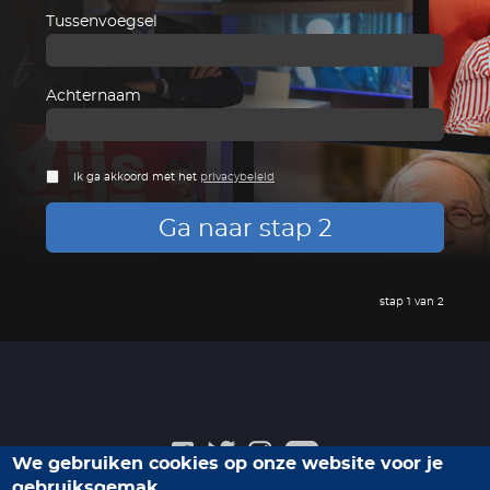
Tussenvoegsel
Achternaam
Ik ga akkoord met het
privacybeleid
Ga naar stap 2
stap 1 van 2
We gebruiken cookies op onze website voor je
gebruiksgemak