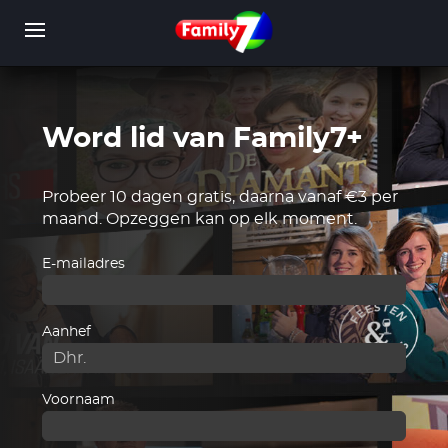
Overslaan
en
naar
de
inhoud
gaan
Word lid van Family7+
WORD LID
INLOGGEN
Probeer 10 dagen gratis, daarna vanaf €3 per
maand. Opzeggen kan op elk moment.
E-mailadres
Aanhef
Voornaam