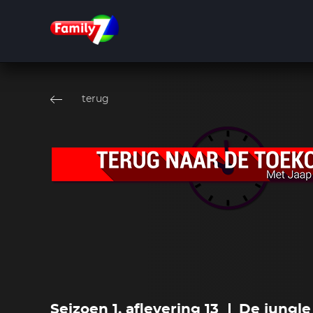
Overslaan
en
terug
naar
de
inhoud
gaan
Seizoen 1, aflevering 13
De jungle