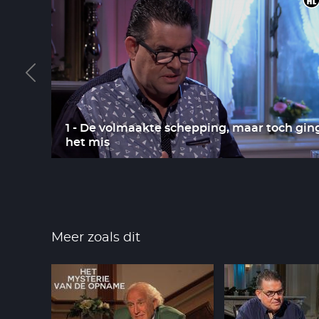
1 - De volmaakte schepping, maar toch gin
het mis
Meer zoals dit