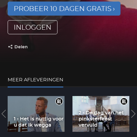
PROBEER 10 DAGEN GRATIS
INLOGGEN
Delen
Deel dit op:
MEER AFLEVERINGEN
2 - De dag van het
1 - Het is nuttig voor
pinksterfeest
u dat Ik wegga
vervuld