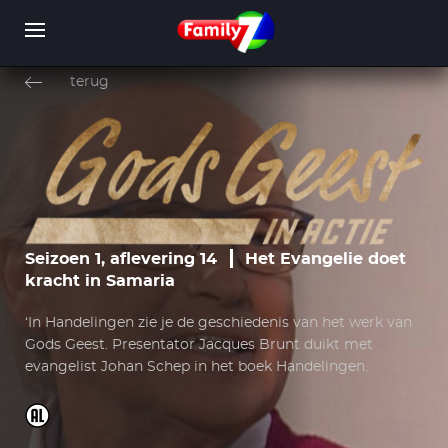
Overslaan
en
terug
naar
de
inhoud
WORD LID
INLOGGEN
gaan
Seizoen 1, aflevering 14
Het Evangelie doet
kracht in Samaria
‘In Handelingen zie je de geschiedenis van het werk van
Gods Geest. Presentator Jacques Brunt duikt met
evangelist Johan Schep in het boek Handelingen.