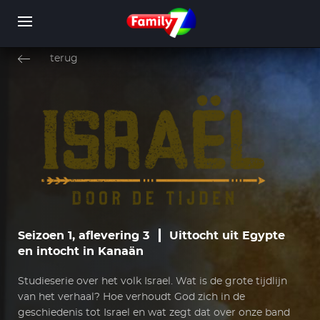
Overslaan
en
terug
naar
de
inhoud
WORD LID
INLOGGEN
gaan
Seizoen 1, aflevering 3
Uittocht uit Egypte
en intocht in Kanaän
Studieserie over het volk Israel. Wat is de grote tijdlijn
van het verhaal? Hoe verhoudt God zich in de
geschiedenis tot Israel en wat zegt dat over onze band