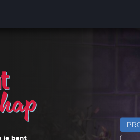
PRO
e je bent