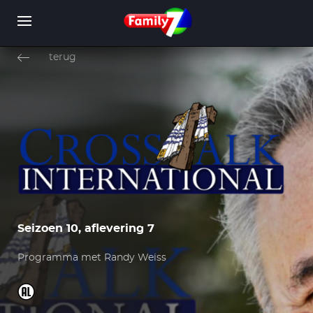
Overslaan
en
terug
naar
de
inhoud
WORD LID
INLOGGEN
gaan
Seizoen 10, aflevering 7
Programma met Randy Weiss