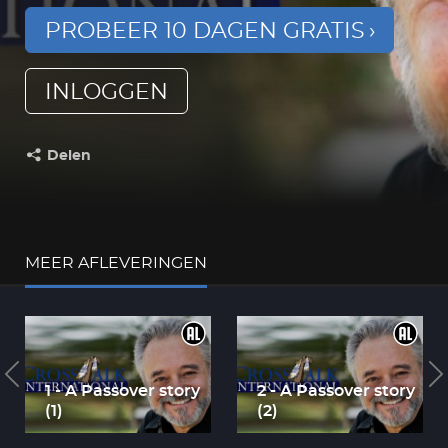
PROBEER 10 DAGEN GRATIS
INLOGGEN
Delen
Deel dit op:
MEER AFLEVERINGEN
1 - A Passover story
2 - A Passover story
(1)
(2)