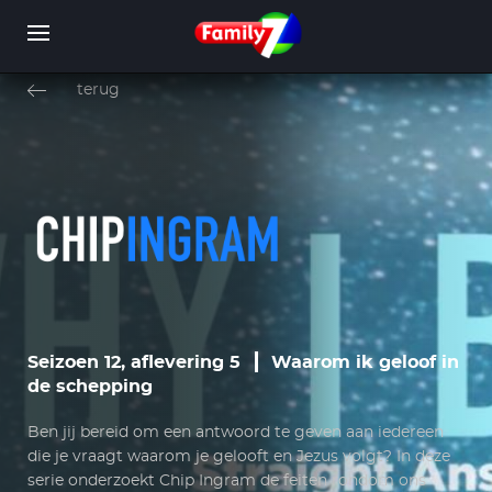
Overslaan
en
terug
naar
de
inhoud
WORD LID
INLOGGEN
gaan
Seizoen 12, aflevering 5
Waarom ik geloof in
de schepping
Ben jij bereid om een antwoord te geven aan iedereen
die je vraagt waarom je gelooft en Jezus volgt? In deze
serie onderzoekt Chip Ingram de feiten rondom ons