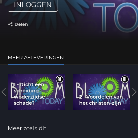
INLOGGEN
Delen
Deel dit op:
MEER AFLEVERINGEN
1 - Richt een
scheiding
wederzijdse
2 - Voordelen van
schade?
het christen-zijn
Meer zoals dit