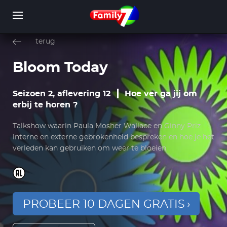
Overslaan
en
terug
naar
de
Bloom Today
inhoud
WORD LID
INLOGGEN
gaan
Seizoen 2, aflevering 12
Hoe ver ga jij om
erbij te horen ?
Talkshow waarin Paula Mosher Wallace en Ginny Priz
interne en externe gebrokenheid bespreken en hoe je het
verleden kan gebruiken om weer te bloeien.
PROBEER 10 DAGEN GRATIS