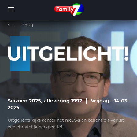
Overslaan
en
terug
naar
de
inhoud
WORD LID
INLOGGEN
gaan
Seizoen 2025, aflevering 1997
Vrijdag - 14-03-
2025
Uitgelicht! kijkt achter het nieuws en belicht dit vanuit
een christelijk perspectief.