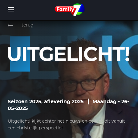
Overslaan
en
terug
naar
de
inhoud
WORD LID
INLOGGEN
gaan
Seizoen 2025, aflevering 2025
Maandag - 26-
05-2025
Uitgelicht! kijkt achter het nieuws en belicht dit vanuit
een christelijk perspectief.