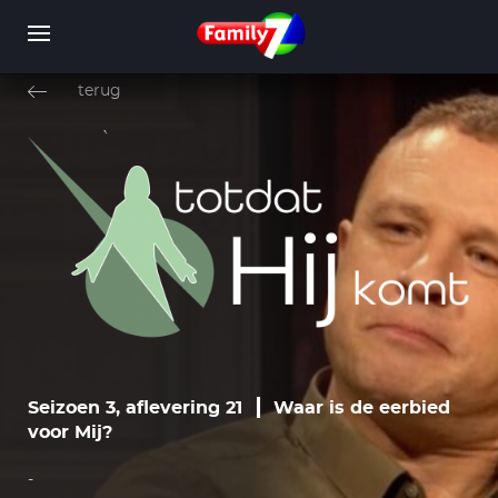
Overslaan
en
terug
naar
de
inhoud
WORD LID
INLOGGEN
gaan
Seizoen 3, aflevering 21
Waar is de eerbied
voor Mij?
-