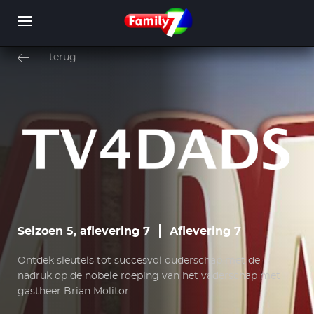
Overslaan
en
terug
naar
de
inhoud
WORD LID
INLOGGEN
gaan
Seizoen 5, aflevering 7
Aflevering 7
Ontdek sleutels tot succesvol ouderschap met de
nadruk op de nobele roeping van het vaderschap met
gastheer Brian Molitor