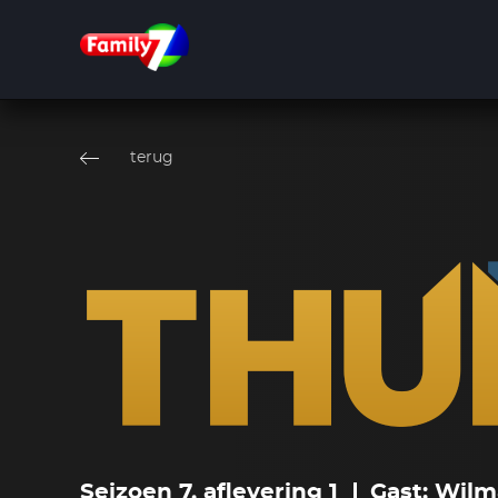
Overslaan
en
terug
naar
de
inhoud
gaan
Seizoen 7, aflevering 1
Gast: Wil