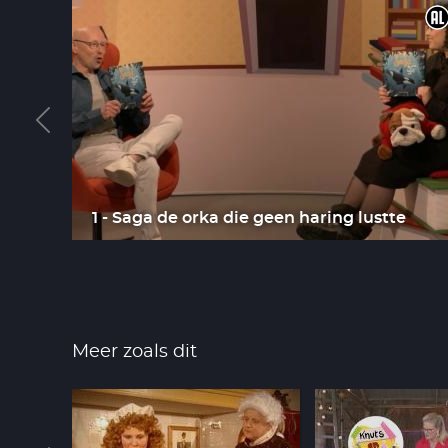
feest
1 - Saga de orka die geen haring lustte
Meer zoals dit