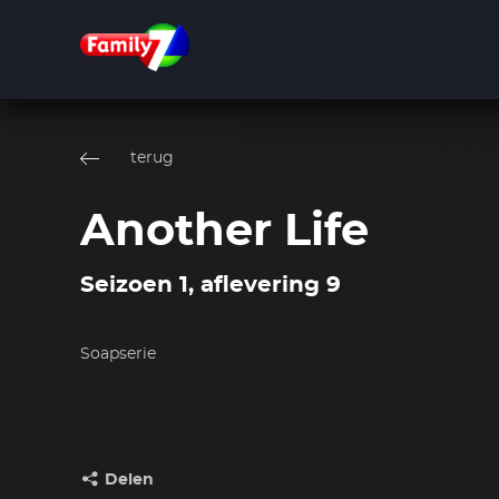
Overslaan
en
terug
naar
de
inhoud
Another Life
gaan
Seizoen 1, aflevering 9
Soapserie
Delen