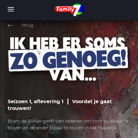
Overslaan
en
terug
naar
de
inhoud
WORD LID
INLOGGEN
gaan
Seizoen 1, aflevering 1
Voordat je gaat
trouwen!
Bram de Blouw geeft tien redenen om toch bij elkaar te
blijven en de ander trouw te blijven in het huwelijk.