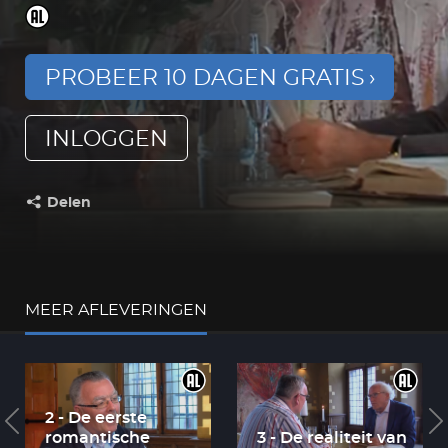
PROBEER 10 DAGEN GRATIS
INLOGGEN
Delen
Deel dit op:
MEER AFLEVERINGEN
2 - De eerste
romantische
3 - De realiteit van