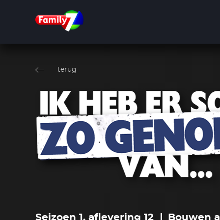
Overslaan
en
terug
naar
de
inhoud
gaan
Seizoen 1, aflevering 12
Bouwen a