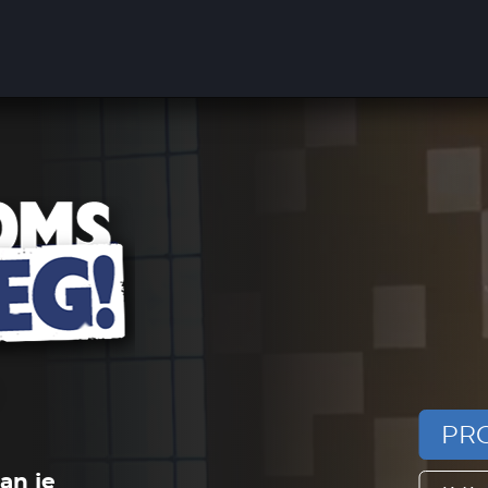
PRO
an je