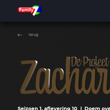
Overslaan
en
terug
naar
de
inhoud
gaan
Seizoen 1, aflevering 10
Doem over