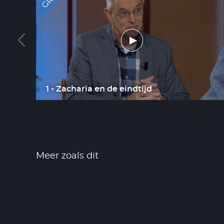
g,
1 - Zacharia en de eindtijd
Meer zoals dit