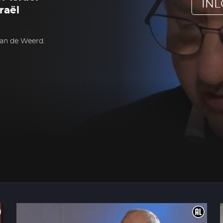
IN
raël
van de Weerd.