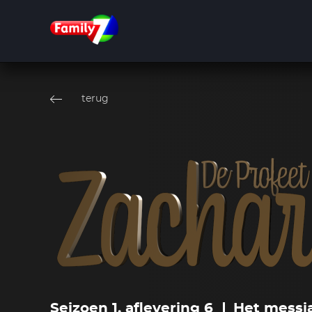
Overslaan
en
terug
naar
de
inhoud
gaan
Seizoen 1, aflevering 6
Het messia