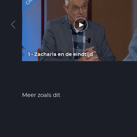
g,
1 - Zacharia en de eindtijd
Meer zoals dit