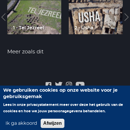
1 - Tel Jezreel
2 - Usha
Meer zoals dit
We gebruiken cookies op onze website voor je
gebruiksgemak
Veelgestelde vragen
Privacyverklaring
Contact
Lees in onze privacystatement meer over deze het gebruik van de
cookies en hoe we jouw persoonsgegevens behandelen.
Help ons nieuwe programma's te maken
Afwijzen
Ik ga akkoord
© 2026 Family7. Alle rechten voorbehouden.