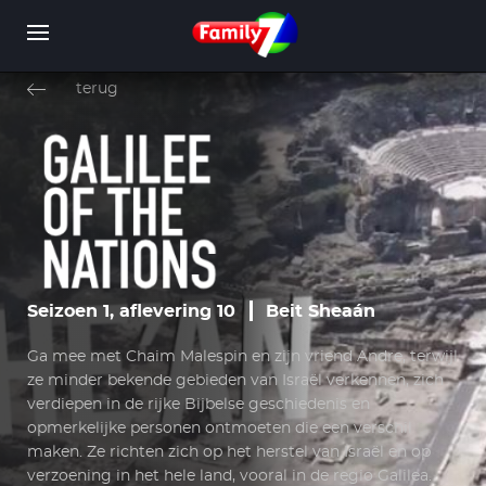
Overslaan
en
terug
naar
de
inhoud
WORD LID
INLOGGEN
gaan
Seizoen 1, aflevering 10
Beit Sheaán
Ga mee met Chaim Malespin en zijn vriend Andre, terwijl
ze minder bekende gebieden van Israël verkennen, zich
verdiepen in de rijke Bijbelse geschiedenis en
opmerkelijke personen ontmoeten die een verschil
maken. Ze richten zich op het herstel van Israël en op
verzoening in het hele land, vooral in de regio Galilea.