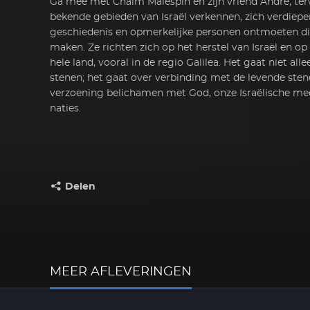
Ga mee met Chaim Malespin en zijn vriend Andre, ter
bekende gebieden van Israël verkennen, zich verdiepen 
geschiedenis en opmerkelijke personen ontmoeten die
maken. Ze richten zich op het herstel van Israël en op
hele land, vooral in de regio Galilea. Het gaat niet all
stenen; het gaat over verbinding met de levende ste
verzoening belichamen met God, onze Israëlische m
naties.
Delen
Deel dit op:
MEER AFLEVERINGEN