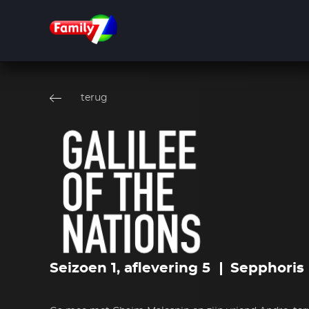
Overslaan
en
terug
naar
de
inhoud
gaan
Seizoen 1, aflevering 5
Sepphoris -