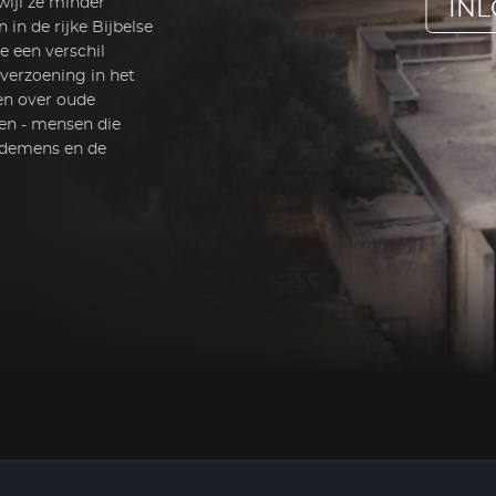
wijl ze minder
IN
in de rijke Bijbelse
 een verschil
 verzoening in het
een over oude
nen - mensen die
edemens en de