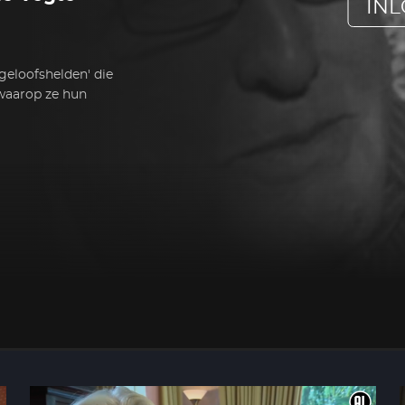
IN
geloofshelden' die
waarop ze hun