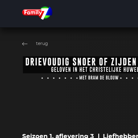
Overslaan
en
terug
naar
de
inhoud
gaan
Seizoen 1, aflevering 3
Liefhebbe