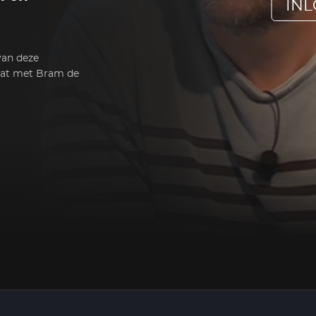
IN
van deze
aat met Bram de