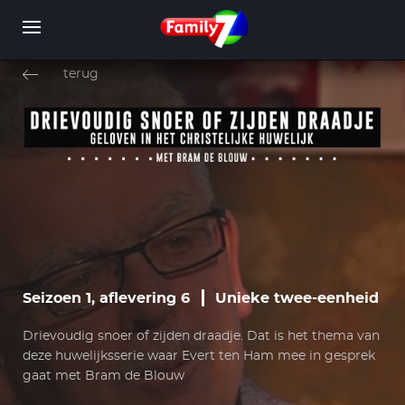
Overslaan
en
terug
naar
de
inhoud
WORD LID
INLOGGEN
gaan
Seizoen 1, aflevering 6
Unieke twee-eenheid
Drievoudig snoer of zijden draadje. Dat is het thema van
deze huwelijksserie waar Evert ten Ham mee in gesprek
gaat met Bram de Blouw