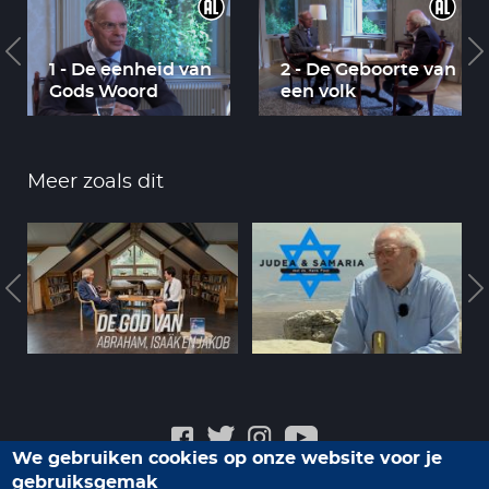
1 - De eenheid van
2 - De Geboorte van
Gods Woord
een volk
Meer zoals dit
We gebruiken cookies op onze website voor je
gebruiksgemak
Veelgestelde vragen
Privacyverklaring
Contact