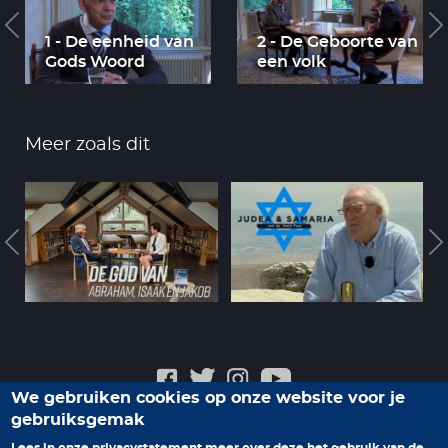
1 - De eenheid van
2 - De Geboorte van
Gods Woord
een volk
Meer zoals dit
We gebruiken cookies op onze website voor je
gebruiksgemak
Veelgestelde vragen
Privacyverklaring
Contact