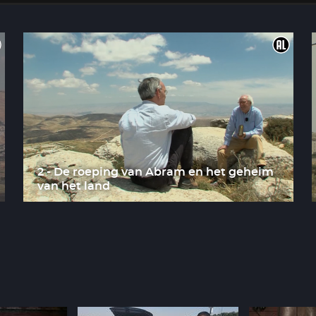
2 - De roeping van Abram en het geheim
van het land