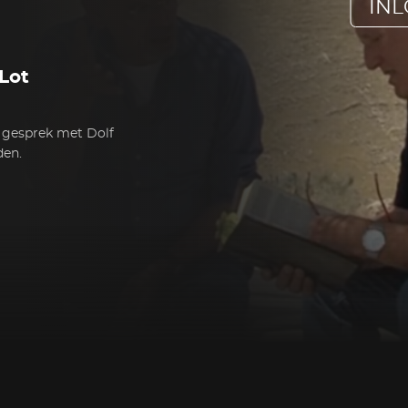
IN
Lot
n gesprek met Dolf
den.