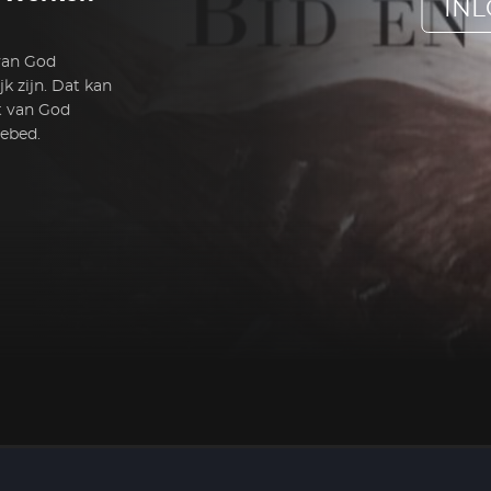
IN
 van God
k zijn. Dat kan
ht van God
gebed.