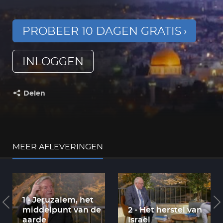
PROBEER 10 DAGEN GRATIS
INLOGGEN
Delen
Deel dit op:
MEER AFLEVERINGEN
1 - Jeruzalem, het
middelpunt van de
2 - Het herstel van
aarde
Israël