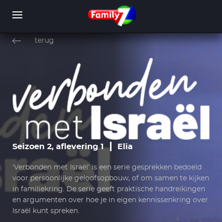
Overslaan
en
terug
naar
de
inhoud
WORD LID
INLOGGEN
gaan
Seizoen 2, aflevering 1
Elia
‘Verbonden met Israël’ is een serie gesprekken bedoeld
voor persoonlijke geloofsopbouw, of om samen te kijken
in familiekring. De serie geeft praktische handreikingen
en argumenten over hoe je in eigen kennissenkring over
Israël kunt spreken.